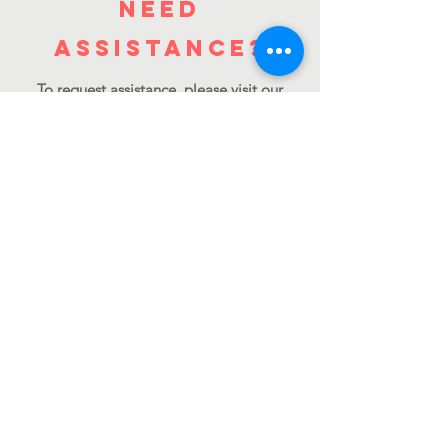
Need
AssiStance?
To request assistance, please visit our
Assistance Request page
to review the
eligibility requirements and complete the
online application. We do not accept
requests via phone or email.
Para solicitar asistencia, por favor visite
nuestra
página de Solicitud de
Asistencia
para consultar los requisitos
de elegibilidad y completar el
formulario en línea. No aceptamos
solicitudes por teléfono ni por correo
electrónico.
Society of saint vincent